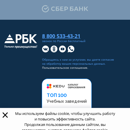
8 800 533-43-21
звонок по России бесплатный
Обращаясь к нам за услугами, вы даете согласие
на
обработку ваших персональных данных
.
Пользовательское соглашение.
ТОП 100
Учебных заведений
×
Рейтинг:
5
Мы используем файлы cookie, чтобы улучшить работу
и повысить эффективность сайта.
Продолжая пользование данным сайтом, вы