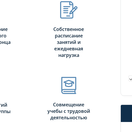
ние
Собственное
ого
расписание
онца
занятий и
ежедневная
нагрузка
Совмещение
тий
учебы с трудовой
руппы
деятельностью