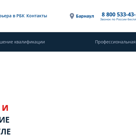
8 800 533-43
рьера в РБК
Контакты
Барнаул
Звонок по России бесп
шение квалификации
Профессиональная
 И
ИЕ
УЛЕ