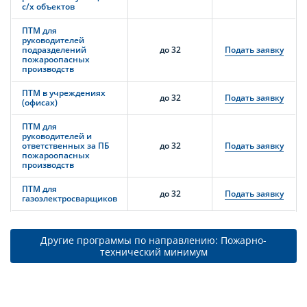
с/х объектов
ПТМ для
руководителей
подразделений
до 32
Подать заявку
пожароопасных
производств
ПТМ в учреждениях
до 32
Подать заявку
(офисах)
ПТМ для
руководителей и
ответственных за ПБ
до 32
Подать заявку
пожароопасных
производств
ПТМ для
до 32
Подать заявку
газоэлектросварщиков
Другие программы по направлению: Пожарно-
технический минимум