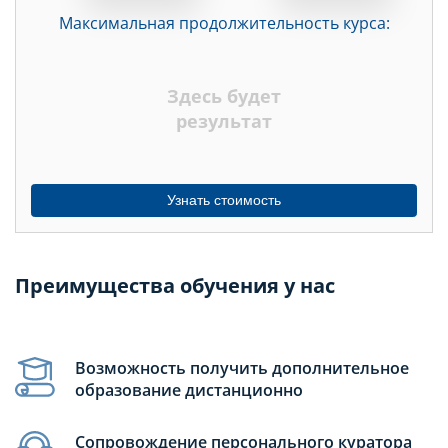
Максимальная продолжительность курса:
ДНЕЙ
НЕДЕЛЬ
Здесь будет
МЕСЯЦЕВ
результат
Узнать стоимость
Преимущества обучения у нас
Возможность получить дополнительное
образование дистанционно
Сопровождение персонального куратора