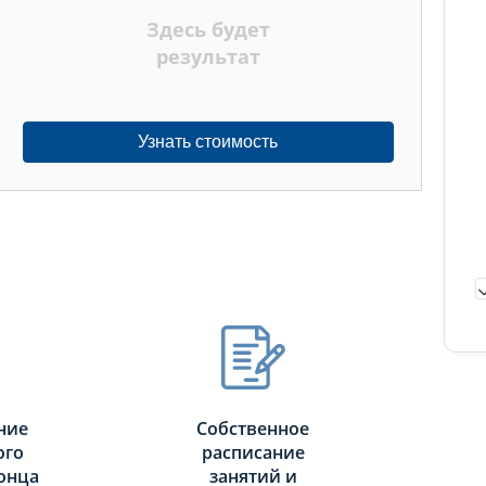
Здесь будет
результат
Узнать стоимость
ние
Собственное
ого
расписание
онца
занятий и