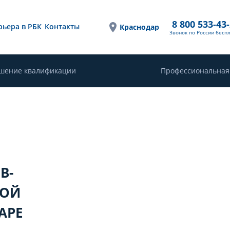
8 800 533-43
рьера в РБК
Контакты
Краснодар
Звонок по России бесп
шение квалификации
Профессиональная
В-
НОЙ
АРЕ