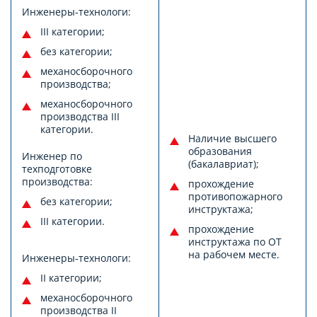
Инженеры-технологи:
III категории;
без категории;
механосборочного
производства;
механосборочного
производства III
категории.
Наличие высшего
образования
Инженер по
(бакалавриат);
техподготовке
производства:
прохождение
противопожарного
без категории;
инструктажа;
III категории.
прохождение
инструктажа по ОТ
на рабочем месте.
Инженеры-технологи:
II категории;
механосборочного
производства II