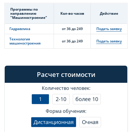
Программы по
направлению
Кол-во часов
Действие
"Машиностроение"
Гидравлика
от 36 до 249
Подать заявку
Технология
от 36 до 249
Подать заявку
машиностроения
Расчет стоимости
Количество человек:
1
2-10
более 10
Форма обучения:
Дистанционная
Очная