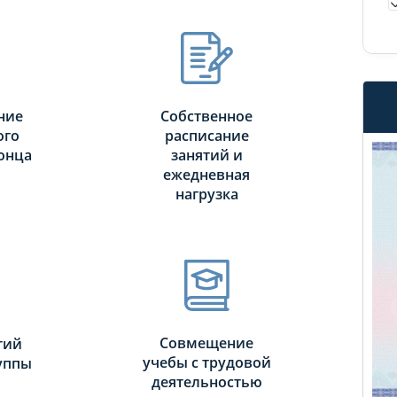
ние
Собственное
ого
расписание
онца
занятий и
ежедневная
нагрузка
Совмещение
тий
учебы с трудовой
руппы
деятельностью