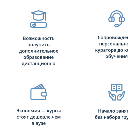
МЕСЯЦЕВ
Сопровожде
Возможность
персональн
получить
куратора до к
дополнительное
обучения
образование
дистанционно
Экономия — курсы
Начало заня
стоят дешевле,чем
без набора г
в вузе