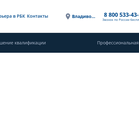
8 800 533-43
рьера в РБК
Контакты
Владивосток
Звонок по России бесп
шение квалификации
Профессиональная