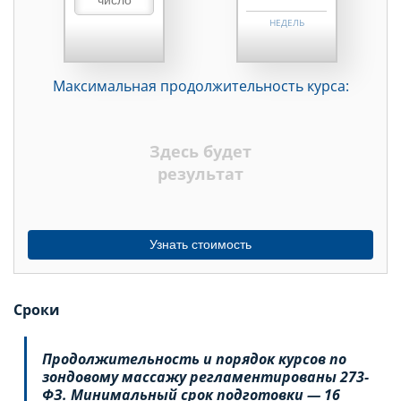
НЕДЕЛЬ
МЕСЯЦЕВ
Максимальная продолжительность курса:
ДНЕЙ
НЕДЕЛЬ
Здесь будет
МЕСЯЦЕВ
результат
Узнать стоимость
Сроки
Продолжительность и порядок курсов по
зондовому массажу регламентированы 273-
ФЗ. Минимальный срок подготовки — 16