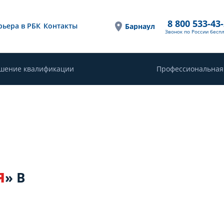
8 800 533-43
рьера в РБК
Контакты
Барнаул
Звонок по России бесп
шение квалификации
Профессиональная
Я
» В