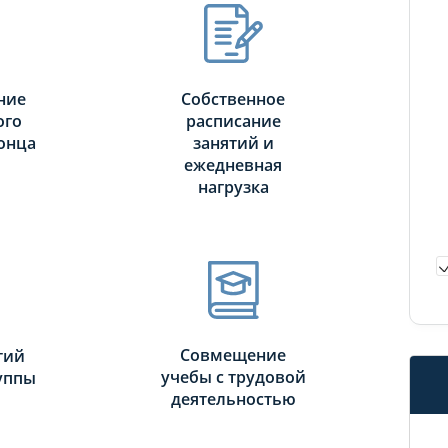
ние
Собственное
ого
расписание
онца
занятий и
ежедневная
нагрузка
Совмещение
тий
учебы с трудовой
руппы
деятельностью