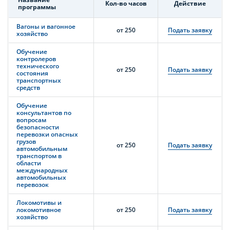
Кол-во часов
Действие
программы
Вагоны и вагонное
от 250
Подать заявку
хозяйство
Обучение
контролеров
технического
от 250
Подать заявку
состояния
транспортных
средств
Обучение
консультантов по
вопросам
безопасности
перевозки опасных
грузов
от 250
Подать заявку
автомобильным
транспортом в
области
международных
автомобильных
перевозок
Локомотивы и
локомотивное
от 250
Подать заявку
хозяйство