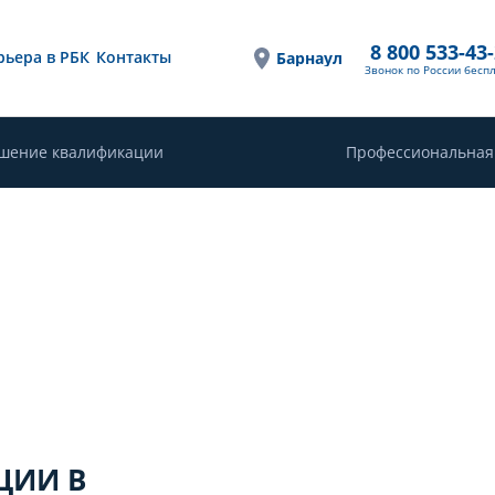
8 800 533-43
рьера в РБК
Контакты
Барнаул
Звонок по России бесп
шение квалификации
Профессиональная
ЦИИ В