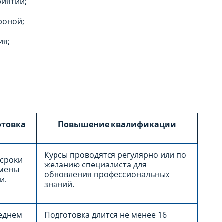
иятий;
роной;
ия;
отовка
Повышение квалификации
Курсы проводятся регулярно или по
 сроки
желанию специалиста для
смены
обновления профессиональных
и.
знаний.
реднем
Подготовка длится не менее 16