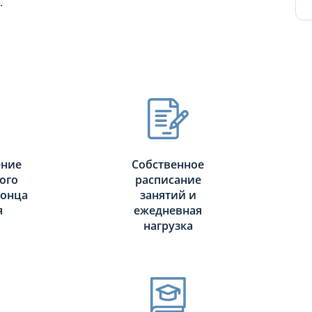
.
ение
Собственное
ого
расписание
конца
занятий и
я
ежедневная
нагрузка