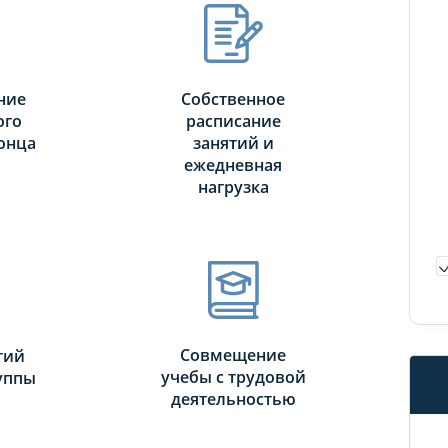
ние
Собственное
ого
расписание
онца
занятий и
ежедневная
нагрузка
Совмещение
тий
учебы с трудовой
руппы
деятельностью