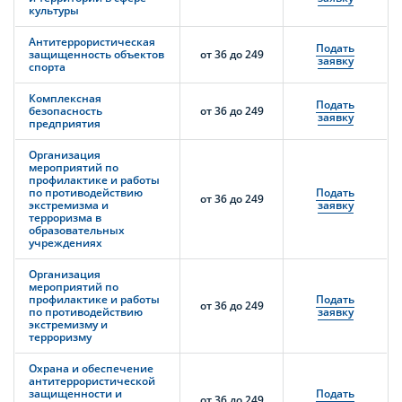
культуры
Антитеррористическая
Подать
защищенность объектов
от 36 до 249
заявку
спорта
Комплексная
Подать
безопасность
от 36 до 249
заявку
предприятия
Организация
мероприятий по
профилактике и работы
по противодействию
Подать
от 36 до 249
экстремизма и
заявку
терроризма в
образовательных
учреждениях
Организация
мероприятий по
профилактике и работы
Подать
от 36 до 249
по противодействию
заявку
экстремизму и
терроризму
Охрана и обеспечение
антитеррористической
защищенности и
Подать
от 36 до 249