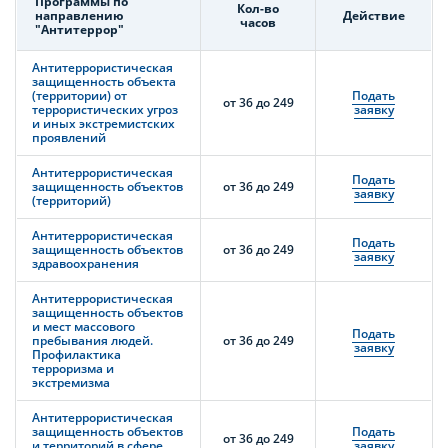
Программы по
Кол-во
направлению
Действие
часов
"Антитеррор"
Антитеррористическая
защищенность объекта
(территории) от
Подать
от 36 до 249
террористических угроз
заявку
и иных экстремистских
проявлений
Антитеррористическая
Подать
защищенность объектов
от 36 до 249
заявку
(территорий)
Антитеррористическая
Подать
защищенность объектов
от 36 до 249
заявку
здравоохранения
Антитеррористическая
защищенность объектов
и мест массового
Подать
пребывания людей.
от 36 до 249
заявку
Профилактика
терроризма и
экстремизма
Антитеррористическая
защищенность объектов
Подать
от 36 до 249
и территорий в сфере
заявку