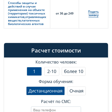
Способы защиты и
действий в случае
применения на объекте
Подать
(территории) токсичных
от 36 до 249
заявку
химикатов,отравляющих
веществ,патогенных
биологических агентов
Расчет стоимости
Количество человек:
1
2-10
более 10
Форма обучения:
Дистанционная
Очная
Расчёт по СМС: