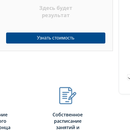
Здесь будет
результат
Узнать стоимость
ние
Собственное
ого
расписание
онца
занятий и