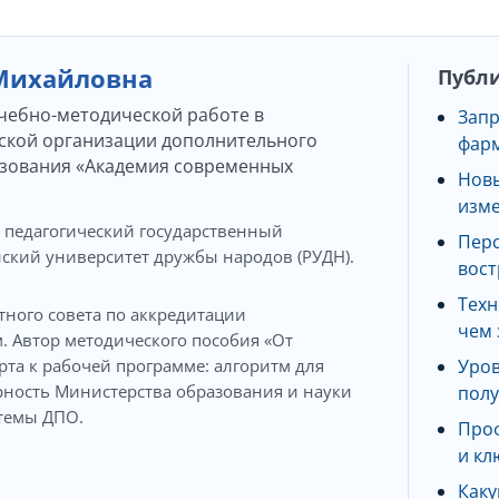
 Михайловна
Публи
чебно-методической работе в
Запр
кой организации дополнительного
фарм
зования «Академия современных
Новы
изме
педагогический государственный
Перс
йский университет дружбы народов (РУДН).
вост
Техн
тного совета по аккредитации
чем
. Автор методического пособия «От
та к рабочей программе: алгоритм для
Уров
рность Министерства образования и науки
полу
стемы ДПО.
Проф
и кл
Каку