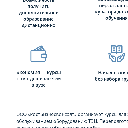
Возможность
персональн
получить
куратора до к
дополнительное
обучения
образование
дистанционно
Экономия — курсы
Начало заня
стоят дешевле,чем
без набора г
в вузе
ООО «РостБизнесКонсалт» организует курсы для
обслуживанием оборудованию ТЭЦ. Переподгото