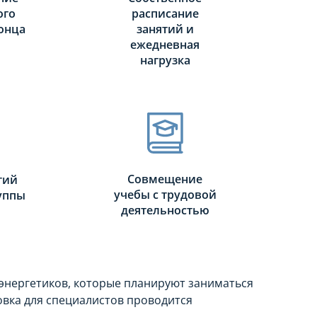
ого
расписание
онца
занятий и
ежедневная
нагрузка
Совмещение
тий
учебы с трудовой
руппы
деятельностью
 энергетиков, которые планируют заниматься
вка для специалистов проводится