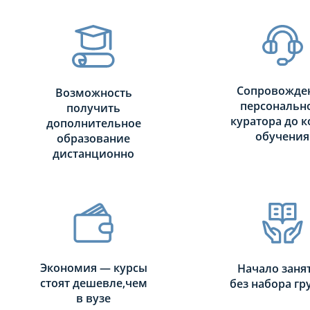
МЕСЯЦЕВ
Сопровожде
Возможность
персональн
получить
куратора до к
дополнительное
обучения
образование
дистанционно
Экономия — курсы
Начало заня
стоят дешевле,чем
без набора г
в вузе