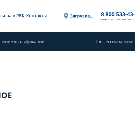
8 800 533-43
рьера в РБК
Контакты
Загрузка...
Звонок по России бесп
шение квалификации
Профессиональная
НОЕ
Е