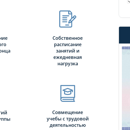
ние
Собственное
ого
расписание
онца
занятий и
ежедневная
нагрузка
Совмещение
тий
учебы с трудовой
руппы
деятельностью