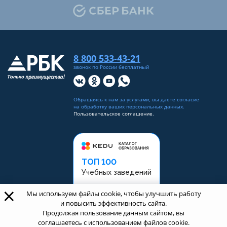
8 800 533-43-21
звонок по России бесплатный
Обращаясь к нам за услугами, вы даете согласие
на
обработку ваших персональных данных
.
Пользовательское соглашение.
ТОП 100
Учебных заведений
×
Рейтинг:
5
Мы используем файлы cookie, чтобы улучшить работу
и повысить эффективность сайта.
Продолжая пользование данным сайтом, вы
соглашаетесь с использованием файлов cookie.