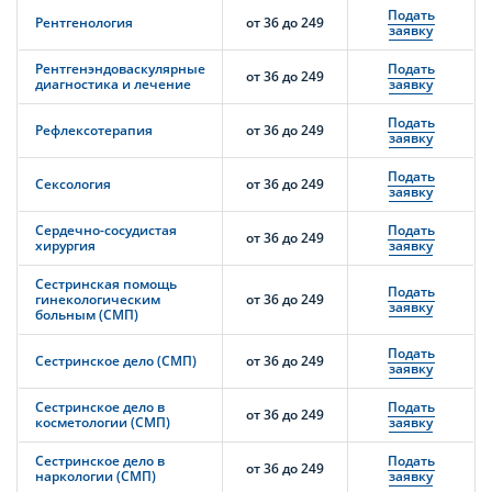
Подать
Рентгенология
от 36 до 249
заявку
Рентгенэндоваскулярные
Подать
от 36 до 249
диагностика и лечение
заявку
Подать
Рефлексотерапия
от 36 до 249
заявку
Подать
Сексология
от 36 до 249
заявку
Сердечно-сосудистая
Подать
от 36 до 249
хирургия
заявку
Сестринская помощь
Подать
гинекологическим
от 36 до 249
заявку
больным (СМП)
Подать
Сестринское дело (СМП)
от 36 до 249
заявку
Сестринское дело в
Подать
от 36 до 249
косметологии (СМП)
заявку
Сестринское дело в
Подать
от 36 до 249
наркологии (СМП)
заявку