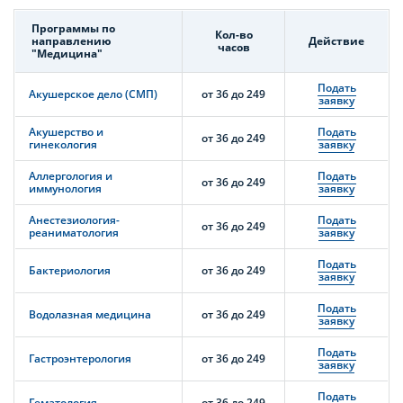
Программы по
Кол-во
направлению
Действие
часов
"Медицина"
Подать
Акушерское дело (СМП)
от 36 до 249
заявку
Акушерство и
Подать
от 36 до 249
гинекология
заявку
Аллергология и
Подать
от 36 до 249
иммунология
заявку
Анестезиология-
Подать
от 36 до 249
реаниматология
заявку
Подать
Бактериология
от 36 до 249
заявку
Подать
Водолазная медицина
от 36 до 249
заявку
Подать
Гастроэнтерология
от 36 до 249
заявку
Подать
Гематология
от 36 до 249