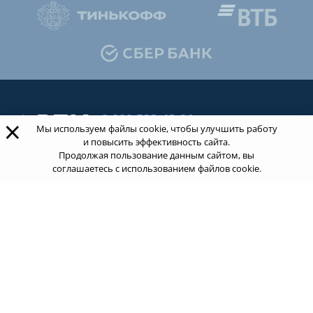
8 800 533-43-21
×
Мы используем файлы cookie, чтобы улучшить работу
звонок по России бесплатный
и повысить эффективность сайта.
Продолжая пользование данным сайтом, вы
соглашаетесь с использованием файлов cookie.
Обращаясь к нам за услугами, вы даете согласие
на
обработку ваших персональных данных
.
Пользовательское соглашение.
ТОП 100
Учебных заведений
Рейтинг:
5