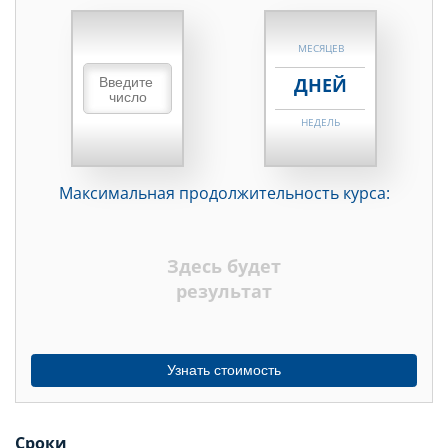
НЕДЕЛЬ
МЕСЯЦЕВ
ДНЕЙ
НЕДЕЛЬ
МЕСЯЦЕВ
Максимальная продолжительность курса:
ДНЕЙ
НЕДЕЛЬ
Здесь будет
МЕСЯЦЕВ
результат
Узнать стоимость
Сроки