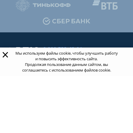
8 800 533-43-21
×
Мы используем файлы cookie, чтобы улучшить работу
звонок по России бесплатный
и повысить эффективность сайта.
Продолжая пользование данным сайтом, вы
соглашаетесь с использованием файлов cookie.
Обращаясь к нам за услугами, вы даете согласие
на
обработку ваших персональных данных
.
Пользовательское соглашение.
ТОП 100
Учебных заведений
Рейтинг:
5