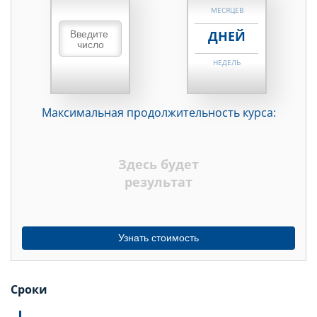
МЕСЯЦЕВ
ДНЕЙ
НЕДЕЛЬ
МЕСЯЦЕВ
Максимальная продолжительность курса:
ДНЕЙ
НЕДЕЛЬ
Здесь будет
МЕСЯЦЕВ
результат
Узнать стоимость
Сроки