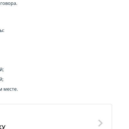
оговора.
ы:
й;
й;
м месте.
КУ