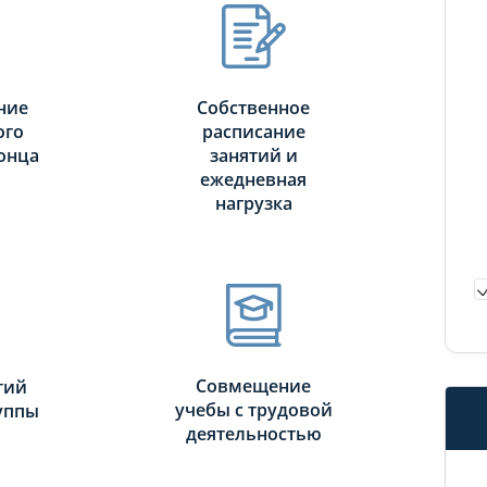
ние
Собственное
ого
расписание
онца
занятий и
ежедневная
нагрузка
Совмещение
тий
учебы с трудовой
руппы
деятельностью