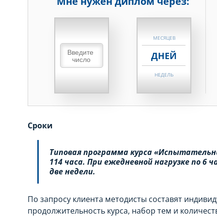
Мне нужен диплом через:
НЕДЕЛЬ
МЕСЯЦЕВ
ДНЕЙ
НЕДЕЛЬ
МЕСЯЦЕВ
ДНЕЙ
Сроки
НЕДЕЛЬ
Типовая программа курса «Испытательны
МЕСЯЦЕВ
114 часа. При ежедневной нагрузке по 6 
две недели.
По запросу клиента методисты составят индиви
продолжительность курса, набор тем и количест