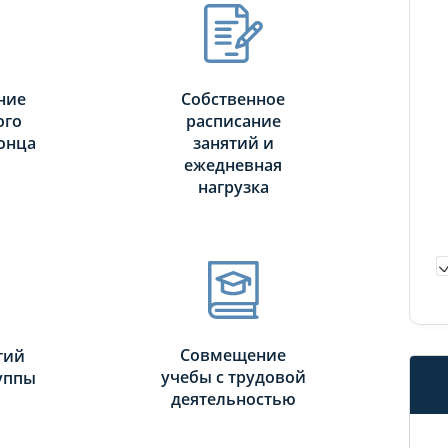
ние
Собственное
ого
расписание
онца
занятий и
ежедневная
нагрузка
Совмещение
тий
учебы с трудовой
руппы
деятельностью