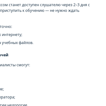
ом станет доступен слушателю через 2–3 дня с
 приступить к обучению — не нужно ждать
точно:
 интернету;
 учебных файлов.
ачей
иалисты смогут:
е;
уратора;
гии недорогие.