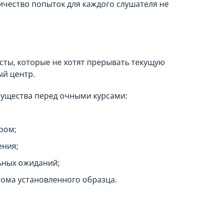
личество попыток для каждого слушателя не
ты, которые не хотят прерывать текущую
ый центр.
ущества перед очными курсами:
ром;
ения;
льных ожиданий;
лома установленного образца.