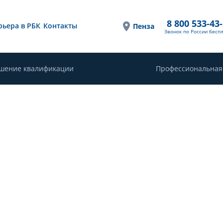
8 800 533-43
рьера в РБК
Контакты
Пенза
Звонок по России бесп
шение квалификации
Профессиональная