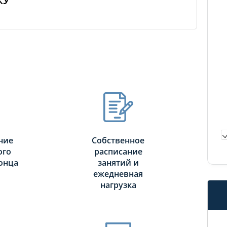
КУ
ние
Собственное
ого
расписание
онца
занятий и
ежедневная
нагрузка