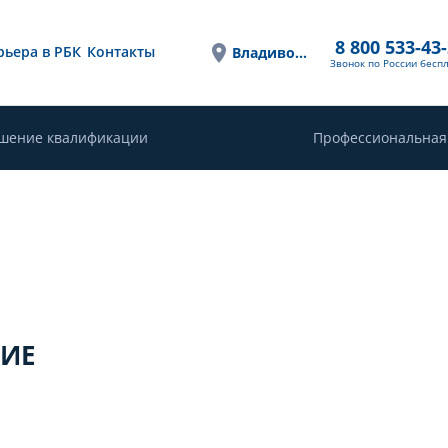
8 800 533-43
рьера в РБК
Контакты
Владивосток
Звонок по России бесп
шение квалификации
Профессиональная
НИЕ