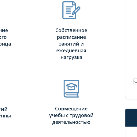
ние
Собственное
ого
расписание
онца
занятий и
ежедневная
нагрузка
Совмещение
тий
учебы с трудовой
руппы
деятельностью