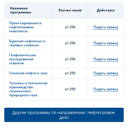
Название
Кол-во часов
Действие
программы
Проектирование в
нефтегазовом
от 250
Подать заявку
комплексе
Бурение нефтяных и
от 250
Подать заявку
газовых скважин
Геофизические
исследования
от 250
Подать заявку
скважин
Геология нефти и газа
от 250
Подать заявку
Техника и технология
производства
от 250
Подать заявку
сжиженного
природного газа
Другие программы по направлению: Нефтегазовое 
дело