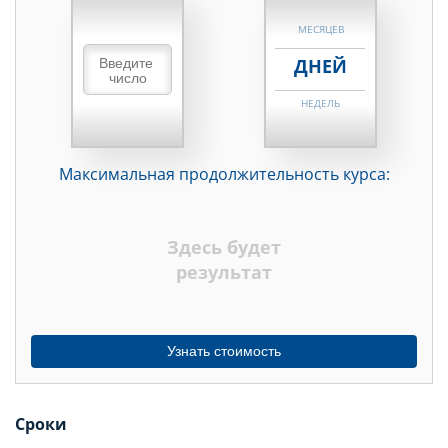
МЕСЯЦЕВ
ДНЕЙ
НЕДЕЛЬ
МЕСЯЦЕВ
Максимальная продолжительность курса:
ДНЕЙ
НЕДЕЛЬ
Здесь будет
МЕСЯЦЕВ
результат
Узнать стоимость
Сроки