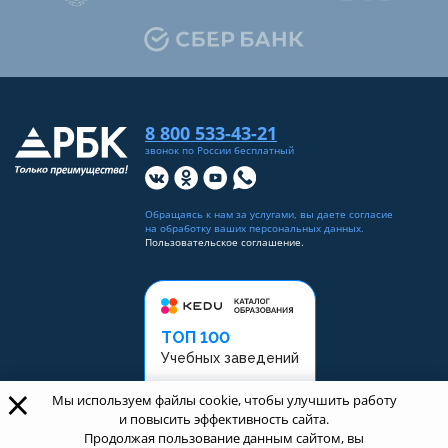
8 800 533-43-21
звонок по России бесплатный
Обращаясь к нам за услугами, вы даете согласие
на
обработку ваших персональных данных
.
Пользовательское соглашение.
ТОП 100
Учебных заведений
×
Рейтинг:
5
Мы используем файлы cookie, чтобы улучшить работу
и повысить эффективность сайта.
Продолжая пользование данным сайтом, вы