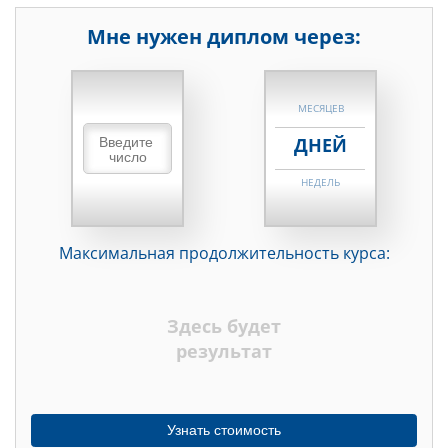
Мне нужен диплом через:
НЕДЕЛЬ
МЕСЯЦЕВ
ДНЕЙ
НЕДЕЛЬ
МЕСЯЦЕВ
Максимальная продолжительность курса:
ДНЕЙ
НЕДЕЛЬ
Здесь будет
МЕСЯЦЕВ
результат
Узнать стоимость