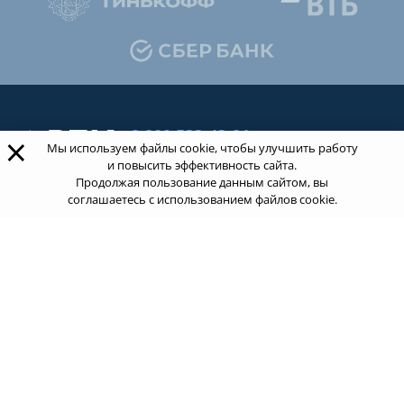
8 800 533-43-21
×
Мы используем файлы cookie, чтобы улучшить работу
звонок по России бесплатный
и повысить эффективность сайта.
Продолжая пользование данным сайтом, вы
соглашаетесь с использованием файлов cookie.
Обращаясь к нам за услугами, вы даете согласие
на
обработку ваших персональных данных
.
Пользовательское соглашение.
ТОП 100
Учебных заведений
Рейтинг:
5