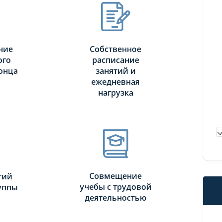
ние
Собственное
ого
расписание
онца
занятий и
ежедневная
нагрузка
Совмещение
тий
учебы с трудовой
руппы
деятельностью