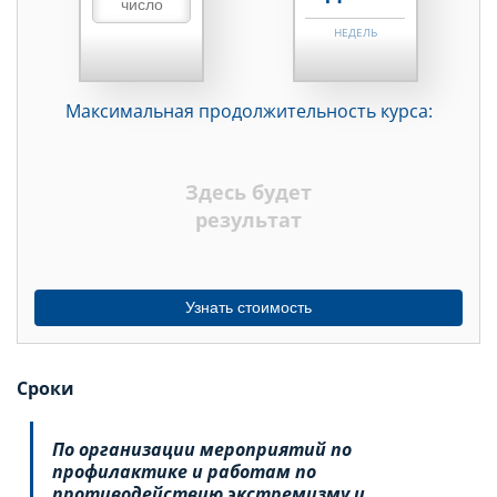
НЕДЕЛЬ
МЕСЯЦЕВ
Максимальная продолжительность курса:
ДНЕЙ
НЕДЕЛЬ
Здесь будет
МЕСЯЦЕВ
результат
Узнать стоимость
Сроки
По организации мероприятий по
профилактике и работам по
противодействию экстремизму и