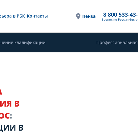
8 800 533-43
рьера в РБК
Контакты
Пенза
Звонок по России бесп
шение квалификации
Профессиональная
А
ИЯ В
ОС
:
ЦИИ В