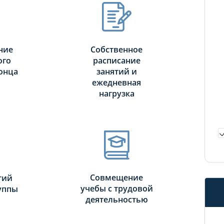
ние
Собственное
ого
расписание
онца
занятий и
ежедневная
нагрузка
Совмещение
тий
учебы с трудовой
руппы
деятельностью