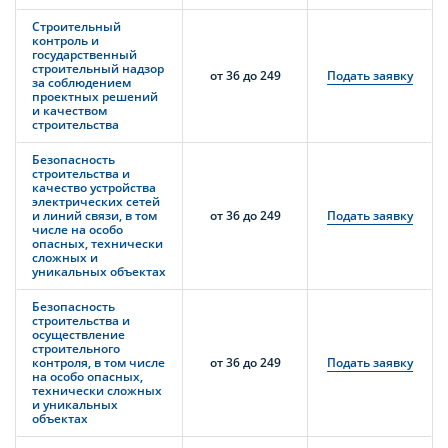
Строительный
контроль и
государственный
строительный надзор
от 36 до 249
Подать заявку
за соблюдением
проектных решений
и качеством
строительства
Безопасность
строительства и
качество устройства
электрических сетей
и линий связи, в том
от 36 до 249
Подать заявку
числе на особо
опасных, технически
сложных и
уникальных объектах
Безопасность
строительства и
осуществление
строительного
контроля, в том числе
от 36 до 249
Подать заявку
на особо опасных,
технически сложных
и уникальных
объектах