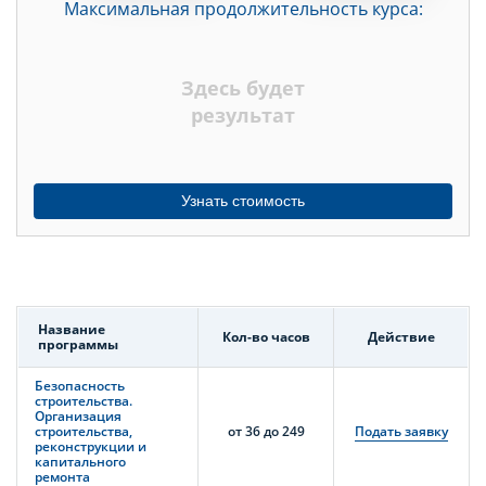
Максимальная продолжительность курса:
ДНЕЙ
НЕДЕЛЬ
Здесь будет
МЕСЯЦЕВ
результат
Узнать стоимость
Название
Кол-во часов
Действие
программы
Безопасность
строительства.
Организация
строительства,
от 36 до 249
Подать заявку
реконструкции и
капитального
ремонта