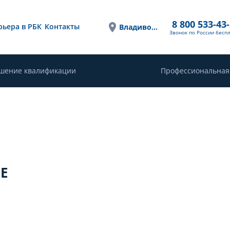
8 800 533-43
рьера в РБК
Контакты
Владивосток
Звонок по России бесп
шение квалификации
Профессиональная
Е