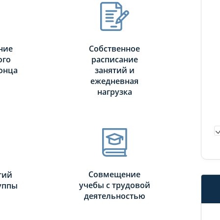
ние
Собственное
ого
расписание
онца
занятий и
ежедневная
нагрузка
Совмещение
тий
учебы с трудовой
руппы
деятельностью