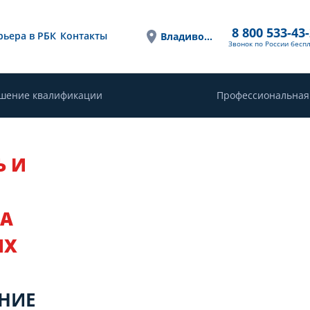
8 800 533-43
рьера в РБК
Контакты
Владивосток
Звонок по России бесп
шение квалификации
Профессиональная
Ь И
ЗА
ЫХ
НИЕ