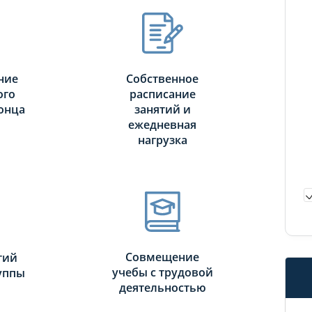
ние
Собственное
ого
расписание
онца
занятий и
ежедневная
нагрузка
Совмещение
тий
учебы с трудовой
руппы
деятельностью