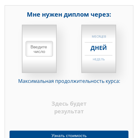
Мне нужен диплом через:
НЕДЕЛЬ
МЕСЯЦЕВ
ДНЕЙ
НЕДЕЛЬ
МЕСЯЦЕВ
Максимальная продолжительность курса:
ДНЕЙ
НЕДЕЛЬ
Здесь будет
МЕСЯЦЕВ
результат
Узнать стоимость