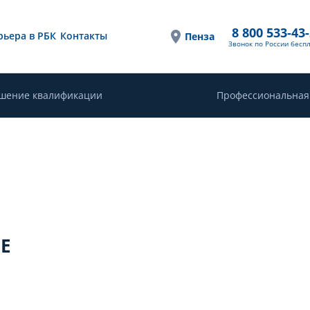
8 800 533-43
рьера в РБК
Контакты
Пенза
Звонок по России бесп
шение квалификации
Профессиональная
Е