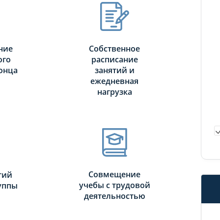
ние
Собственное
ого
расписание
онца
занятий и
ежедневная
нагрузка
Совмещение
тий
учебы с трудовой
руппы
деятельностью