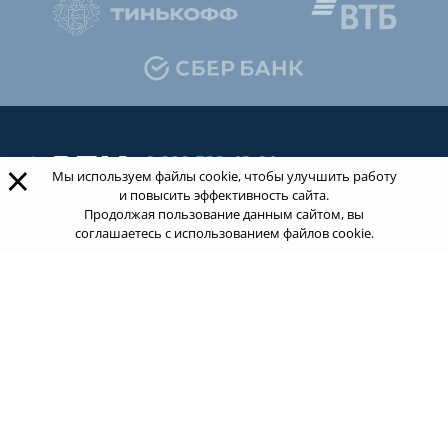
8 800 533-43-21
×
Мы используем файлы cookie, чтобы улучшить работу
звонок по России бесплатный
и повысить эффективность сайта.
Продолжая пользование данным сайтом, вы
соглашаетесь с использованием файлов cookie.
Обращаясь к нам за услугами, вы даете согласие
на
обработку ваших персональных данных
.
Пользовательское соглашение.
ТОП 100
Учебных заведений
Рейтинг:
5