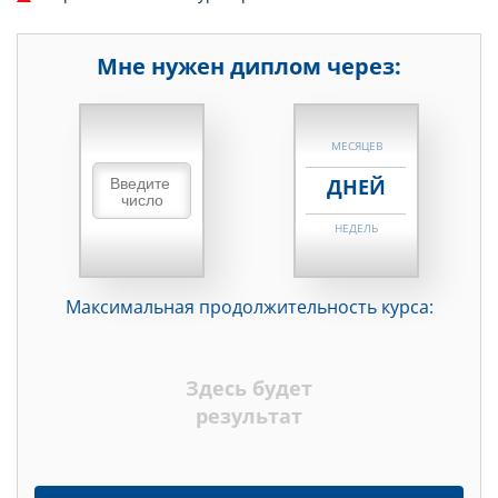
Мне нужен диплом через:
НЕДЕЛЬ
МЕСЯЦЕВ
ДНЕЙ
НЕДЕЛЬ
МЕСЯЦЕВ
Максимальная продолжительность курса:
ДНЕЙ
НЕДЕЛЬ
Здесь будет
МЕСЯЦЕВ
результат