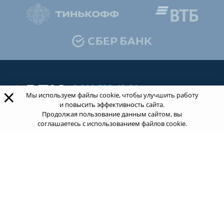
8 800 533-43-21
×
Мы используем файлы cookie, чтобы улучшить работу
звонок по России бесплатный
и повысить эффективность сайта.
Продолжая пользование данным сайтом, вы
соглашаетесь с использованием файлов cookie.
Обращаясь к нам за услугами, вы даете согласие
на
обработку ваших персональных данных
.
Пользовательское соглашение.
ТОП 100
Учебных заведений
Рейтинг:
5