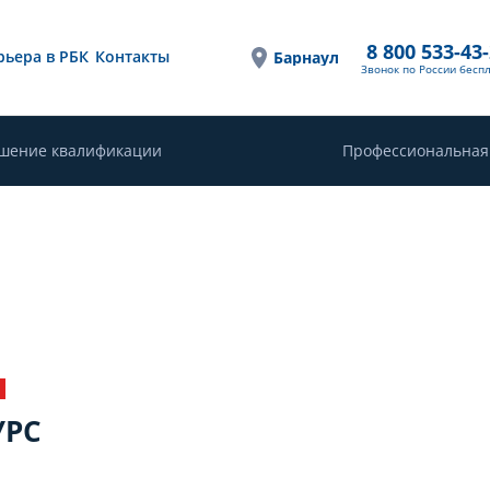
8 800 533-43
рьера в РБК
Контакты
Барнаул
Звонок по России бесп
шение квалификации
Профессиональная
Ы
УРС