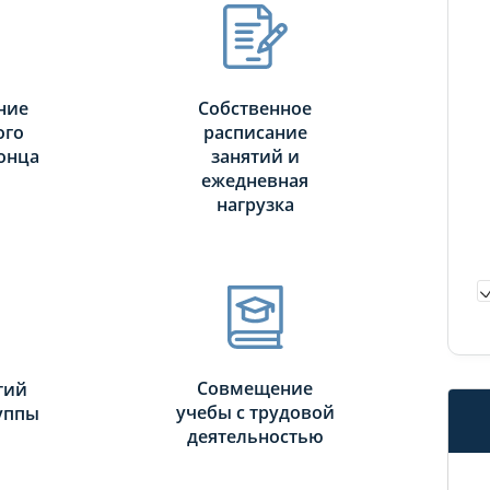
ние
Собственное
ого
расписание
онца
занятий и
ежедневная
нагрузка
Совмещение
тий
учебы с трудовой
руппы
деятельностью