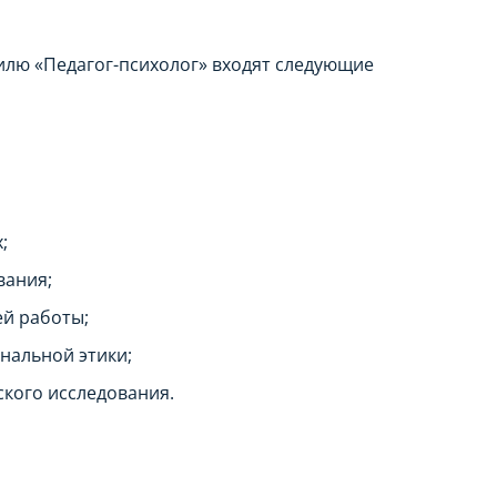
лю «Педагог-психолог» входят следующие
;
вания;
й работы;
нальной этики;
ского исследования.