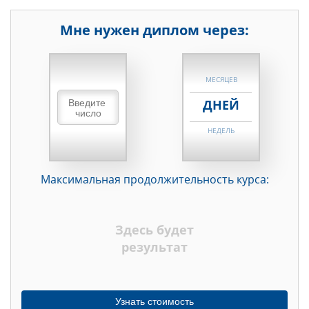
Мне нужен диплом через:
НЕДЕЛЬ
МЕСЯЦЕВ
ДНЕЙ
НЕДЕЛЬ
МЕСЯЦЕВ
Максимальная продолжительность курса:
ДНЕЙ
НЕДЕЛЬ
Здесь будет
МЕСЯЦЕВ
результат
Узнать стоимость