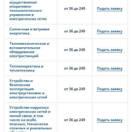
осуществление
оперативно-
от 36 до 249
Подать заявку
технологического
управления в
электрических сетях
Солнечная и ветровая
от 36 до 249
Подать заявку
энергетика
Тепломеханическое и
вспомогательное
от 36 до 249
Подать заявку
оборудование
электростанций
Теплоэнергетика и
от 36 до 249
Подать заявку
теплотехника
Устройство и
безопасная
эксплуатация
от 36 до 249
Подать заявку
электроустановок и
электрических сетей
Устройство наружных
электрических сетей и
линий связи, в том
числе на особо
от 36 до 249
Подать заявку
опасных, технически
сложных и уникальных