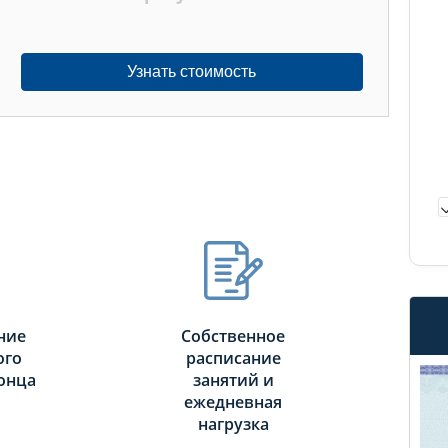
Узнать стоимость
ние
Собственное
ого
расписание
онца
занятий и
ежедневная
нагрузка