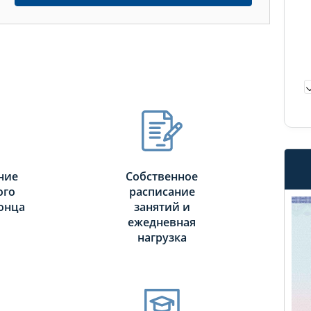
ние
Собственное
ого
расписание
онца
занятий и
ежедневная
нагрузка