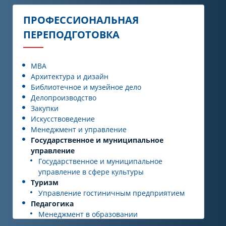
Организация и управление
инженерными изысканиями
ПРОФЕССИОНАЛЬНАЯ
Нефтегазовое дело
ПЕРЕПОДГОТОВКА
Супервайзинг при строительстве
нефтяных и газовых скважин
MBA
Архитектура и дизайн
Библиотечное и музейное дело
Делопроизводство
Закупки
Искусствоведение
Менеджмент и управление
Государственное и муниципальное
управление
Государственное и муниципальное
управление в сфере культуры
Туризм
Управление гостиничным предприятием
Педагогика
Менеджмент в образовании
Строительство