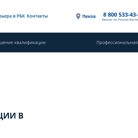
8 800 533-43
рьера в РБК
Контакты
Пенза
Звонок по России бесп
шение квалификации
Профессиональная
ЦИИ В