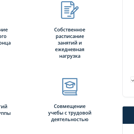
ние
Собственное
ого
расписание
онца
занятий и
ежедневная
нагрузка
Совмещение
тий
учебы с трудовой
руппы
деятельностью