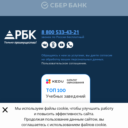
8 800 533-43-21
звонок по России бесплатный
Обращаясь к нам за услугами, вы даете согласие
на
обработку ваших персональных данных
.
Пользовательское соглашение.
ТОП 100
Учебных заведений
×
Рейтинг:
5
Мы используем файлы cookie, чтобы улучшить работу
и повысить эффективность сайта.
Продолжая пользование данным сайтом, вы
соглашаетесь с использованием файлов cookie.