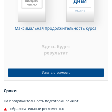
ДНЕЙ
НЕДЕЛЬ
МЕСЯЦЕВ
Максимальная продолжительность курса:
ДНЕЙ
НЕДЕЛЬ
Здесь будет
МЕСЯЦЕВ
результат
Узнать стоимость
Сроки
На продолжительность подготовки влияют:
образовательные регламенты;