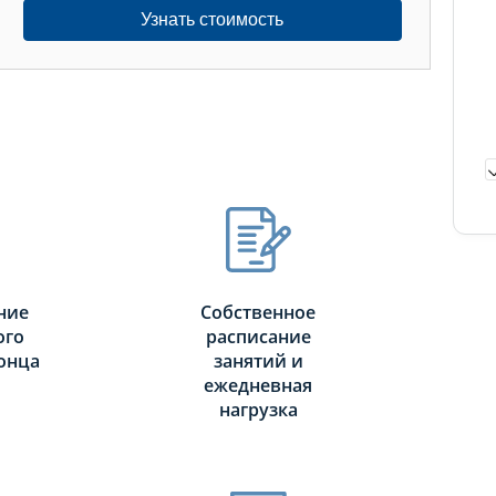
Узнать стоимость
ние
Собственное
ого
расписание
онца
занятий и
ежедневная
нагрузка