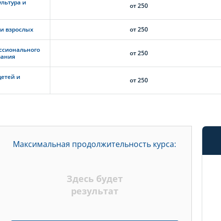
льтура и
от 250
 и взрослых
от 250
ссионального
от 250
вания
детей и
от 250
Максимальная продолжительность курса:
Здесь будет
результат