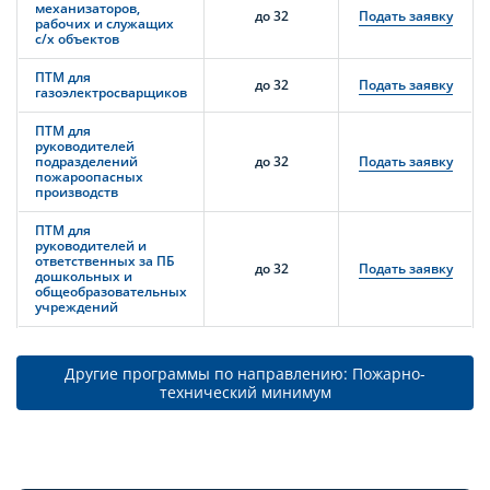
механизаторов,
до 32
Подать заявку
рабочих и служащих
с/х объектов
ПТМ для
до 32
Подать заявку
газоэлектросварщиков
ПТМ для
руководителей
подразделений
до 32
Подать заявку
пожароопасных
производств
ПТМ для
руководителей и
ответственных за ПБ
до 32
Подать заявку
дошкольных и
общеобразовательных
учреждений
Другие программы по направлению: Пожарно-
технический минимум