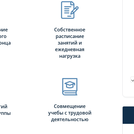
ние
Собственное
ого
расписание
онца
занятий и
ежедневная
нагрузка
Совмещение
тий
учебы с трудовой
руппы
деятельностью